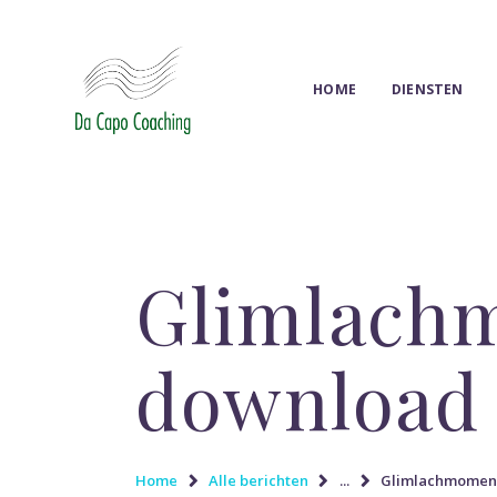
HOME
DIENSTEN
Glimlachm
download 
Home
Alle berichten
...
Glimlachmomente