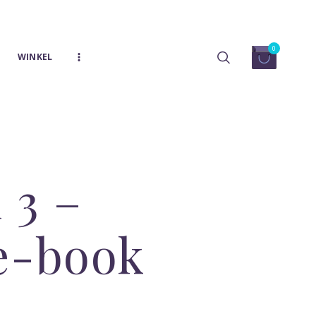
0
WINKEL
 3 –
 e-book