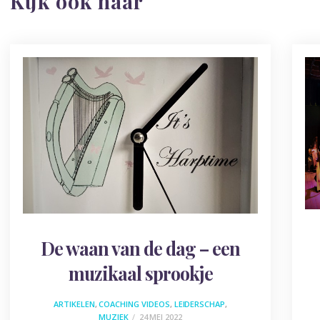
Kijk ook naar
De waan van de dag – een
muzikaal sprookje
ARTIKELEN
,
COACHING VIDEOS
,
LEIDERSCHAP
,
MUZIEK
24 MEI 2022