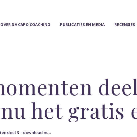
HOME
DIENSTEN
OVER DA CAPO COACHING
PUBLICATIES EN MEDIA
RECENSIES
OVER DA CAPO
COACHING
PUBLICATIES EN
omenten deel
MEDIA
nu het gratis
RECENSIES
WINKEL
n deel 3 – download nu...