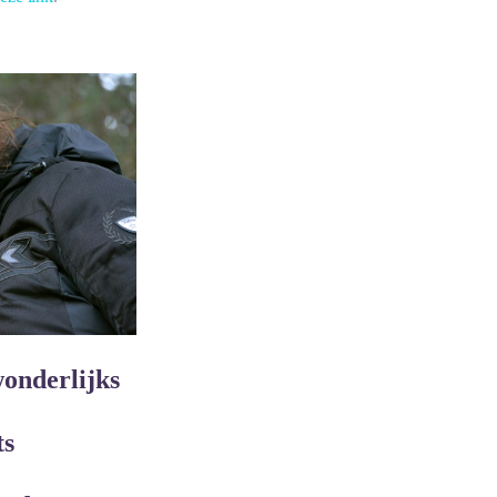
wonderlijks
ts