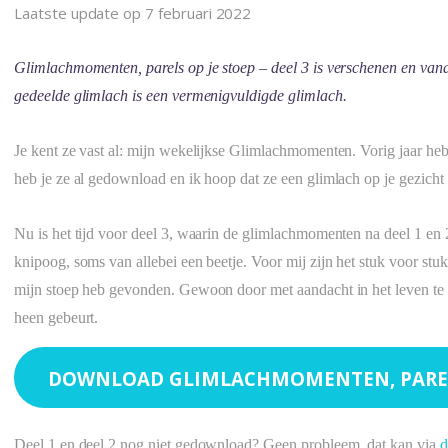
Laatste update op 7 februari 2022
Glimlachmomenten, parels op je stoep – deel 3 is verschenen en vana
gedeelde glimlach is een vermenigvuldigde glimlach.
Je kent ze vast al: mijn wekelijkse Glimlachmomenten. Vorig jaar heb
heb je ze al gedownload en ik hoop dat ze een glimlach op je gezicht
Nu is het tijd voor deel 3, waarin de glimlachmomenten na deel 1 en
knipoog, soms van allebei een beetje. Voor mij zijn het stuk voor stu
mijn stoep heb gevonden. Gewoon door met aandacht in het leven te s
heen gebeurt.
DOWNLOAD GLIMLACHMOMENTEN, PARELS 
Deel 1 en deel 2 nog niet gedownload? Geen probleem, dat kan via
d