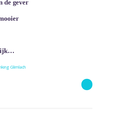
n de gever
 mooier
lijk…
nking Glimlach