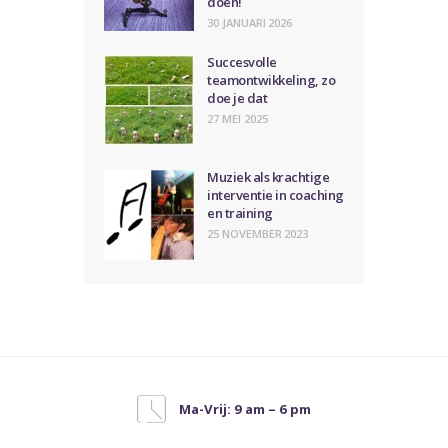
doen!
30 JANUARI 2026
Succesvolle
teamontwikkeling, zo
doe je dat
27 MEI 2025
Muziek als krachtige
interventie in coaching
en training
25 NOVEMBER 2023
Ma-Vrij: 9 am – 6 pm