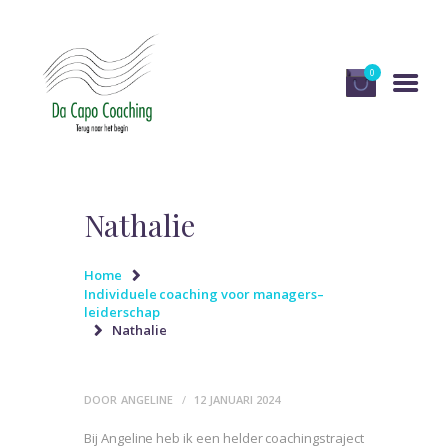
0
HOME
DIENSTEN
Nathalie
OVER DA CAPO
COACHING
Home
Individuele coaching voor managers–
PUBLICATIES EN MEDIA
leiderschap
Nathalie
RECENSIES
WINKEL
DOOR
ANGELINE
12 JANUARI 2024
CONTACT
Bij Angeline heb ik een helder coachingstraject