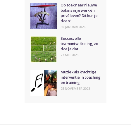
Op zoek naar nieuwe
balans in je werk én
privéleven? Dit kun je
doen!
30 JANUARI 2026
Succesvolle
teamontwikkeling, zo
doe je dat
27 MEI 2025
Muziek als krachtige
interventie in coaching
en training
25 NOVEMBER 2023