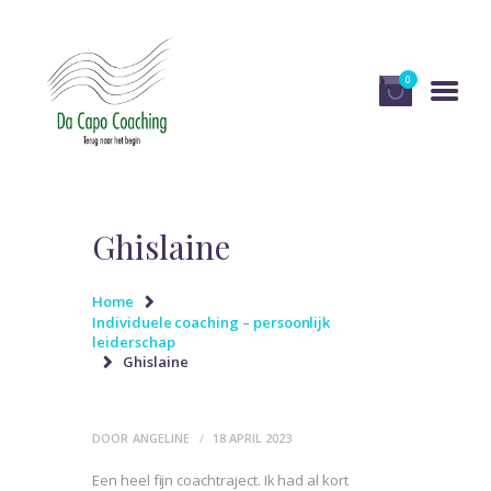
0
HOME
DIENSTEN
Ghislaine
OVER DA CAPO
COACHING
Home
Individuele coaching – persoonlijk
PUBLICATIES EN MEDIA
leiderschap
Ghislaine
RECENSIES
WINKEL
DOOR
ANGELINE
18 APRIL 2023
CONTACT
Een heel fijn coachtraject. Ik had al kort