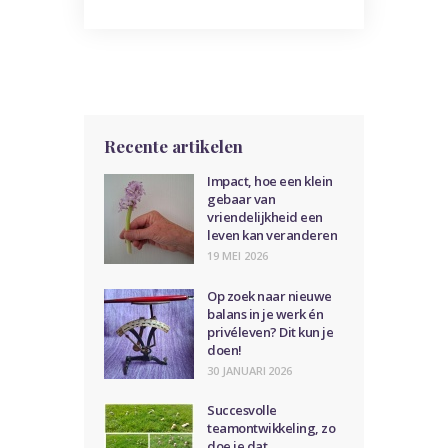
Recente artikelen
Impact, hoe een klein
gebaar van
vriendelijkheid een
leven kan veranderen
19 MEI 2026
Op zoek naar nieuwe
balans in je werk én
privéleven? Dit kun je
doen!
30 JANUARI 2026
Succesvolle
teamontwikkeling, zo
doe je dat