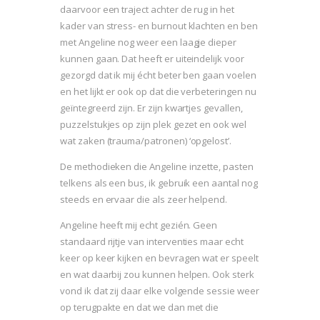
daarvoor een traject achter de rug in het
kader van stress- en burnout klachten en ben
met Angeline nog weer een laagje dieper
kunnen gaan. Dat heeft er uiteindelijk voor
gezorgd dat ik mij écht beter ben gaan voelen
en het lijkt er ook op dat die verbeteringen nu
geïntegreerd zijn. Er zijn kwartjes gevallen,
puzzelstukjes op zijn plek gezet en ook wel
wat zaken (trauma/patronen) ‘opgelost’.
De methodieken die Angeline inzette, pasten
telkens als een bus, ik gebruik een aantal nog
steeds en ervaar die als zeer helpend.
Angeline heeft mij echt gezién. Geen
standaard rijtje van interventies maar echt
keer op keer kijken en bevragen wat er speelt
en wat daarbij zou kunnen helpen. Ook sterk
vond ik dat zij daar elke volgende sessie weer
op terugpakte en dat we dan met die