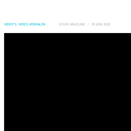
CONTACT
VIDEO'S
,
VIDEO-VERHALEN
DOOR
ANGELINE
29 JUNI 2020