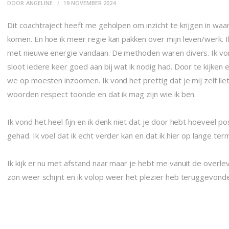
CONTACT
DOOR
ANGELINE
19 NOVEMBER 2024
Dit coachtraject heeft me geholpen om inzicht te krijgen in waar
komen. En hoe ik meer regie kan pakken over mijn leven/werk. 
met nieuwe energie vandaan.
De methoden waren divers. Ik von
sloot iedere keer goed aan bij wat ik nodig had. Door te kijken 
we op moesten inzoomen. Ik vond het prettig dat je mij zelf liet
woorden respect toonde en dat ik mag zijn wie ik ben.
Ik vond het heel fijn en ik denk niet dat je door hebt hoeveel p
gehad. Ik voel dat ik echt verder kan en dat ik hier op lange te
Ik kijk er nu met afstand naar maar je hebt me vanuit de over
zon weer schijnt en ik volop weer het plezier heb teruggevonde