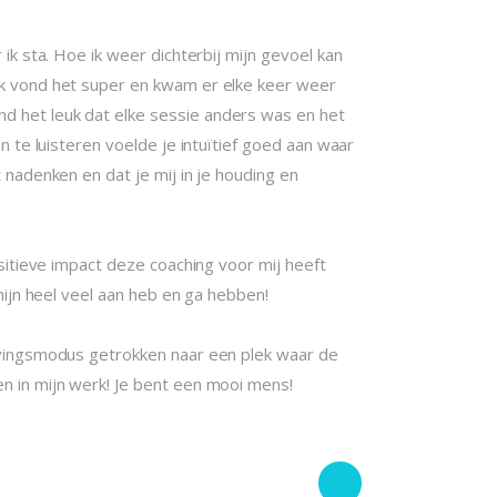
 ik sta. Hoe ik weer dichterbij mijn gevoel kan
Ik vond het super en kwam er elke keer weer
d het leuk dat elke sessie anders was en het
en te luisteren voelde je
intuïtief goed aan waar
 nadenken en dat je mij in je houding en
ositieve impact deze coaching voor mij heeft
rmijn heel veel aan heb en ga hebben!
levingsmodus getrokken naar een plek waar de
n in mijn werk! Je bent een mooi mens!