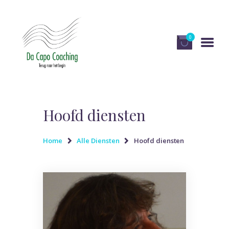
0
HOME
DIENSTEN
Hoofd diensten
OVER DA CAPO
COACHING
Home
Alle Diensten
Hoofd diensten
PUBLICATIES EN MEDIA
RECENSIES
WINKEL
CONTACT