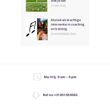
doe je dat
27 MEI 2025
Muziek als krachtige
interventie in coaching
en training
25 NOVEMBER 2023
Ma-Vrij: 9 am – 6 pm
Bel nu +31651659062