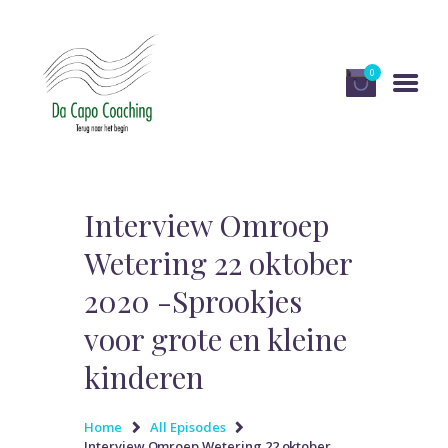
0
HOME
DIENSTEN
Interview Omroep
OVER DA CAPO
Wetering 22 oktober
COACHING
2020 -Sprookjes
PUBLICATIES EN MEDIA
voor grote en kleine
RECENSIES
kinderen
WINKEL
CONTACT
Home
All Episodes
Interview Omroep Wetering 22 oktober