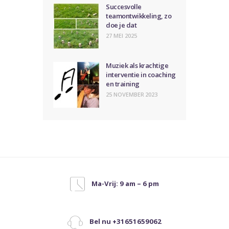
Succesvolle
teamontwikkeling, zo
doe je dat
27 MEI 2025
Muziek als krachtige
interventie in coaching
en training
25 NOVEMBER 2023
Ma-Vrij: 9 am – 6 pm
Bel nu +31651659062