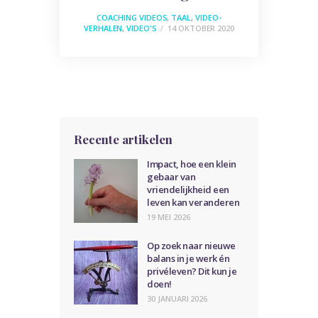
COACHING VIDEOS
,
TAAL
,
VIDEO-
VERHALEN
,
VIDEO'S
14 OKTOBER 2020
Recente artikelen
Impact, hoe een klein
gebaar van
vriendelijkheid een
leven kan veranderen
19 MEI 2026
Op zoek naar nieuwe
balans in je werk én
privéleven? Dit kun je
doen!
30 JANUARI 2026