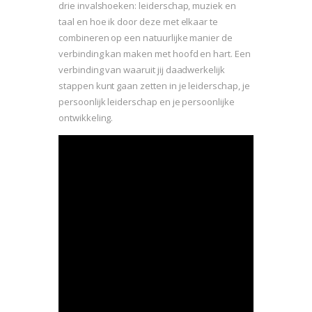
drie invalshoeken: leiderschap, muziek en
taal en hoe ik door deze met elkaar te
combineren op een natuurlijke manier de
verbinding kan maken met hoofd en hart. Een
verbinding van waaruit jij daadwerkelijk
stappen kunt gaan zetten in je leiderschap, je
persoonlijk leiderschap en je persoonlijke
ontwikkeling.