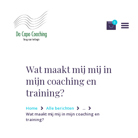
0
HOME
DIENSTEN
Wat maakt mij mij in
OVER DA CAPO
mijn coaching en
COACHING
training?
PUBLICATIES EN MEDIA
RECENSIES
Home
Alle berichten
...
Wat maakt mij mij in mijn coaching en
WINKEL
training?
CONTACT