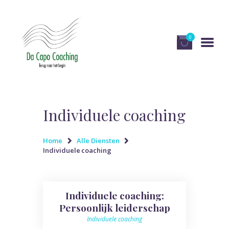
0
HOME
DIENSTEN
Individuele coaching
OVER DA CAPO
COACHING
Home
Alle Diensten
Individuele coaching
PUBLICATIES EN MEDIA
RECENSIES
Individuele coaching:
WINKEL
Persoonlijk leiderschap
CONTACT
Individuele coaching