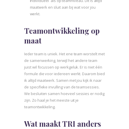
individueel als op teamniveau. Dit is altijd
maatwerk en sluit aan bij wat voor jou
werkt.
Teamontwikkeling op
maat
Ieder team is uniek. Het ene team worstelt met
de samenwerking, terwijl het andere team
juist wil focussen op werkgeluk. Er is niet één
formule die voor iedereen werkt. Daarom bied
ik altijd maatwerk. Samen met jou kijk ik naar
de specifieke invulling van de teamsessies.
We besluiten samen hoeveel sessies er nodig
zijn. Zo haal je het meeste uit je
teamontwikkeling.
Wat maakt TRI anders