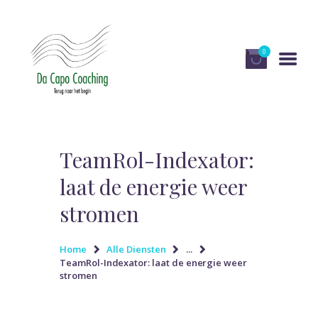
0
HOME
DIENSTEN
TeamRol-Indexator:
OVER DA CAPO
laat de energie weer
COACHING
stromen
PUBLICATIES EN MEDIA
RECENSIES
Home
Alle Diensten
...
TeamRol-Indexator: laat de energie weer
WINKEL
stromen
CONTACT